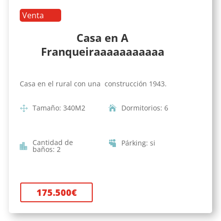
Venta
Casa en A
Franqueiraaaaaaaaaaa
Casa en el rural con una construcción 1943.
Tamaño
:
340
M2
Dormitorios
:
6
Cantidad de
Párking
:
si
baños
:
2
175.500
€