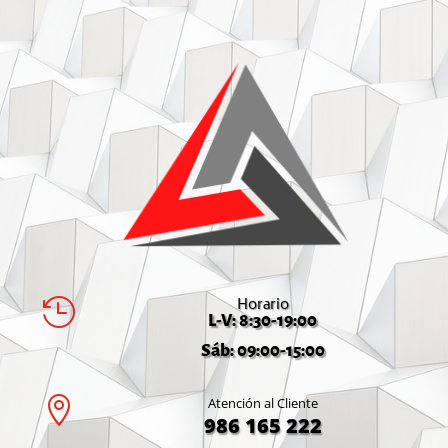
Horario

L-V: 8:30-19:00
Sáb: 09:00-15:00

Atención al Cliente
986 165 222