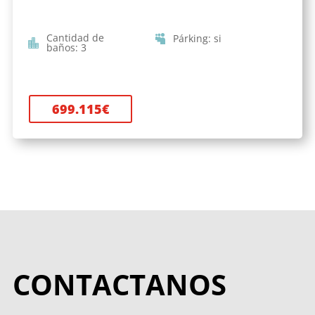
Cantidad de
Párking
:
si
baños
:
3
699.115
€
CONTACTANOS