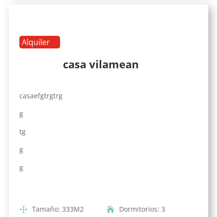
Alquiler
casa vilamean
casaefgtrgtrg
g
tg
g
g
Tamaño
:
333
M2
Dormitorios
:
3