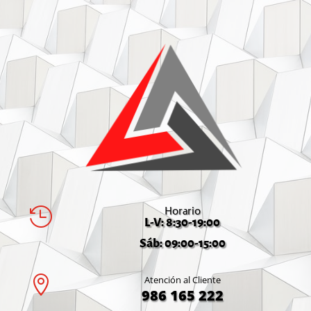
Horario

L-V: 8:30-19:00
Sáb: 09:00-15:00

Atención al Cliente
986 165 222