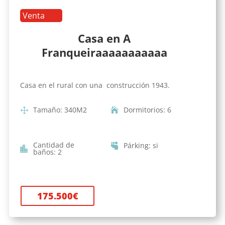
Venta
Casa en A
Franqueiraaaaaaaaaaa
Casa en el rural con una construcción 1943.
Tamaño
:
340
M2
Dormitorios
:
6
Cantidad de
Párking
:
si
baños
:
2
175.500
€