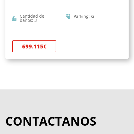
Cantidad de
Párking
:
si
baños
:
3
699.115
€
CONTACTANOS