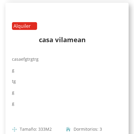
Alquiler
casa vilamean
casaefgtrgtrg
g
tg
g
g
Tamaño
:
333
M2
Dormitorios
:
3