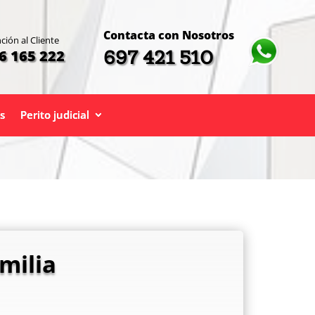
Contacta con Nosotros
ción al Cliente
697 421 510
6 165 222
s
Perito judicial
milia