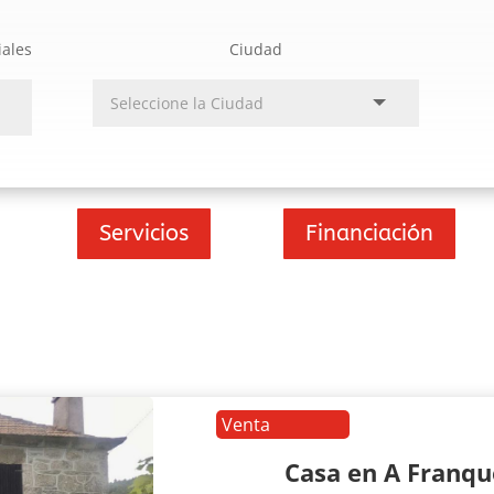
iales
Ciudad
Servicios
Financiación
Venta
Casa en A Franq