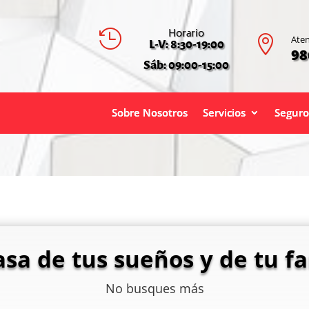
Horario


Aten
L-V: 8:30-19:00
98
Sáb: 09:00-15:00
Sobre Nosotros
Servicios
Seguro
asa de tus sueños y de tu fa
No busques más