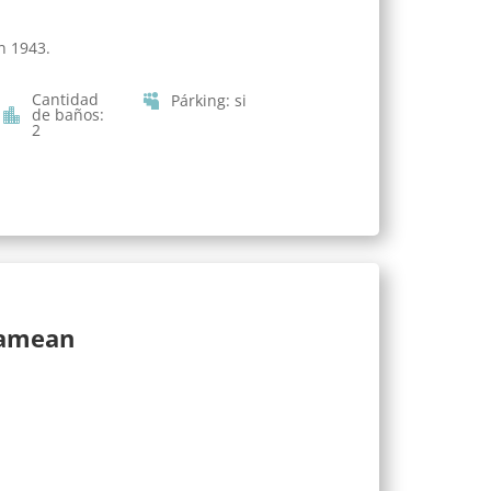
n 1943.
Cantidad
Párking
:
si
de baños
:
2
lamean