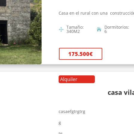
Casa en el rural con una construcció
Tamaño
:
Dormitorios
:
340
M2
6
175.500
€
Alquiler
casa vi
casaefgtrgtrg
g
tg