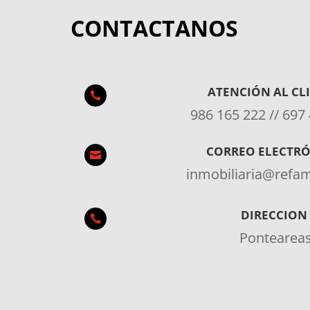
CONTACTANOS
ATENCIÓN AL CL

986 165 222 // 697
CORREO ELECTR

inmobiliaria@ref
DIRECCION

Pontearea