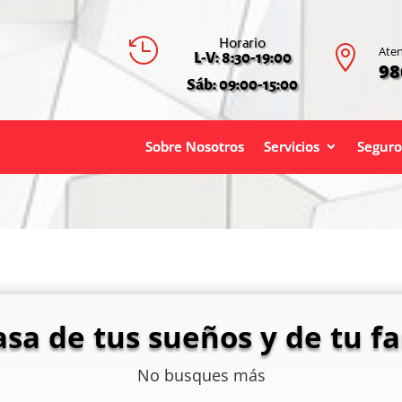
Horario


Aten
L-V: 8:30-19:00
98
Sáb: 09:00-15:00
Sobre Nosotros
Servicios
Seguro
asa de tus sueños y de tu fa
No busques más