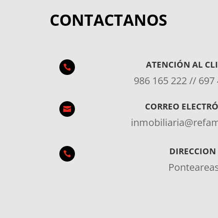
CONTACTANOS
ATENCIÓN AL CL

986 165 222 // 697
CORREO ELECTR

inmobiliaria@ref
DIRECCION

Pontearea