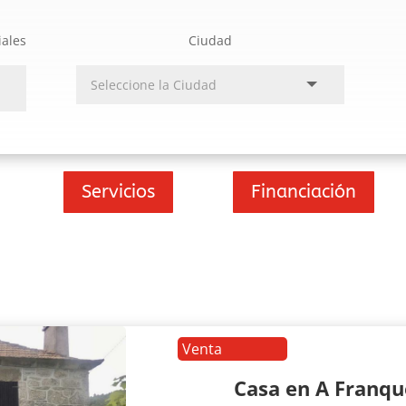
iales
Ciudad
Servicios
Financiación
Venta
Casa en A Franq