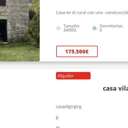
Casa en el rural con una construcció
Tamaño
:
Dormitorios
:
340
M2
6
175.500
€
Alquiler
casa vi
casaefgtrgtrg
g
tg