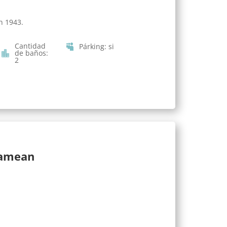
n 1943.
Cantidad
Párking
:
si
de baños
:
2
lamean