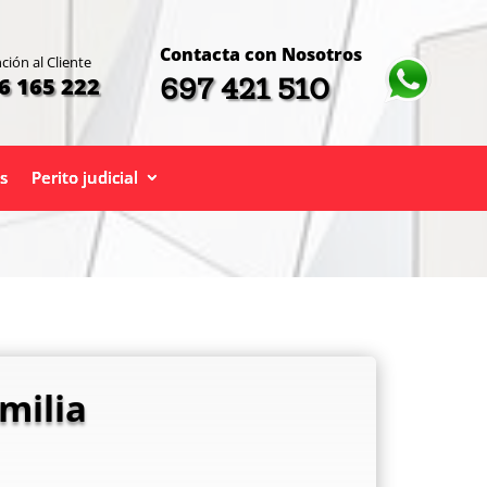
Contacta con Nosotros
ción al Cliente
697 421 510
6 165 222
s
Perito judicial
milia