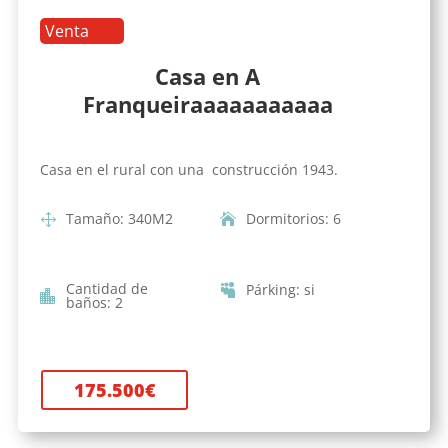
Venta
Casa en A
Franqueiraaaaaaaaaaa
Casa en el rural con una construcción 1943.
Tamaño
:
340
M2
Dormitorios
:
6
Cantidad de
Párking
:
si
baños
:
2
175.500
€