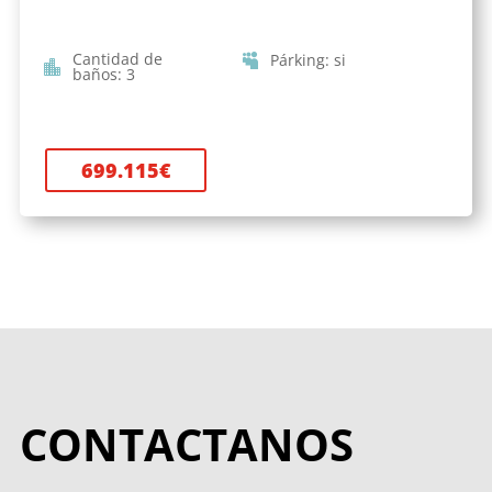
Cantidad de
Párking
:
si
baños
:
3
699.115
€
CONTACTANOS