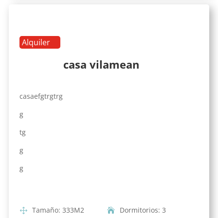
Alquiler
casa vilamean
casaefgtrgtrg
g
tg
g
g
Tamaño
:
333
M2
Dormitorios
:
3