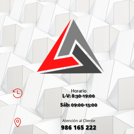
Horario

L-V: 8:30-19:00
Sáb: 09:00-15:00

Atención al Cliente
986 165 222