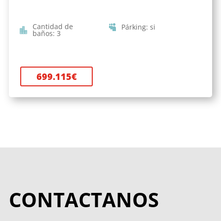
Cantidad de
Párking
:
si
baños
:
3
699.115
€
CONTACTANOS