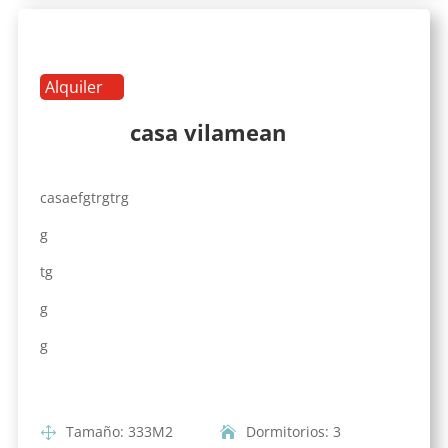
Alquiler
casa vilamean
casaefgtrgtrg
g
tg
g
g
Tamaño
:
333
M2
Dormitorios
:
3