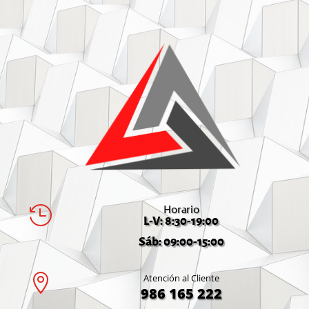
Horario

L-V: 8:30-19:00
Sáb: 09:00-15:00

Atención al Cliente
986 165 222