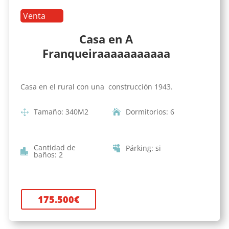
Venta
Casa en A
Franqueiraaaaaaaaaaa
Casa en el rural con una construcción 1943.
Tamaño
:
340
M2
Dormitorios
:
6
Cantidad de
Párking
:
si
baños
:
2
175.500
€