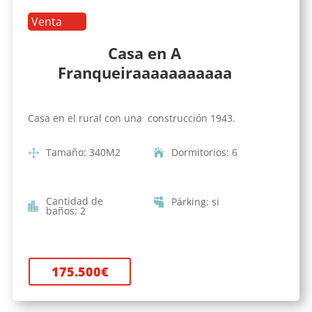
Venta
Casa en A
Franqueiraaaaaaaaaaa
Casa en el rural con una construcción 1943.
Tamaño
:
340
M2
Dormitorios
:
6
Cantidad de
Párking
:
si
baños
:
2
175.500
€