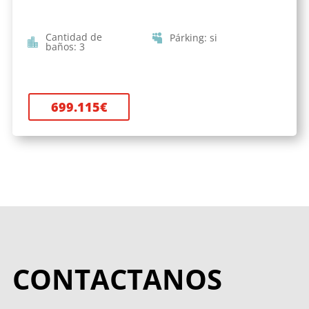
Cantidad de
Párking
:
si
baños
:
3
699.115
€
CONTACTANOS