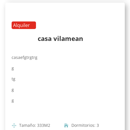
Alquiler
casa vilamean
casaefgtrgtrg
g
tg
g
g
Tamaño
:
333
M2
Dormitorios
:
3