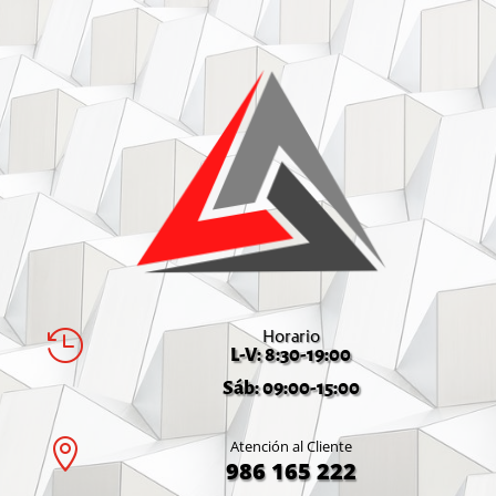
Horario

L-V: 8:30-19:00
Sáb: 09:00-15:00

Atención al Cliente
986 165 222