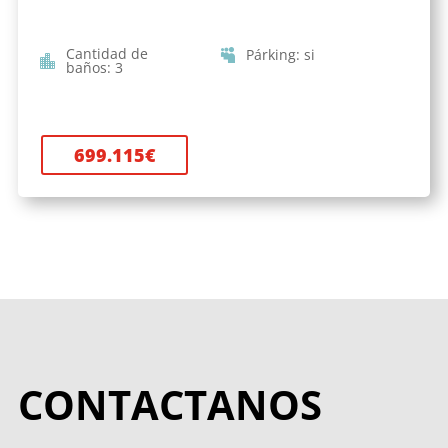
Cantidad de
Párking
:
si
baños
:
3
699.115
€
CONTACTANOS