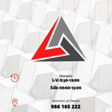
Horario

L-V: 8:30-19:00
Sáb: 09:00-15:00

Atención al Cliente
986 165 222