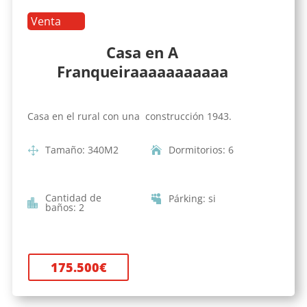
Venta
Casa en A
Franqueiraaaaaaaaaaa
Casa en el rural con una construcción 1943.
Tamaño
:
340
M2
Dormitorios
:
6
Cantidad de
Párking
:
si
baños
:
2
175.500
€