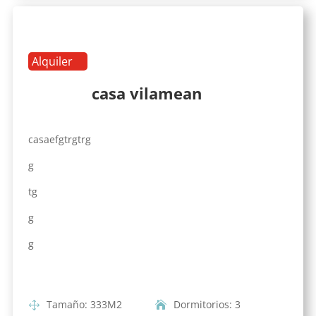
Alquiler
casa vilamean
casaefgtrgtrg
g
tg
g
g
Tamaño
:
333
M2
Dormitorios
:
3