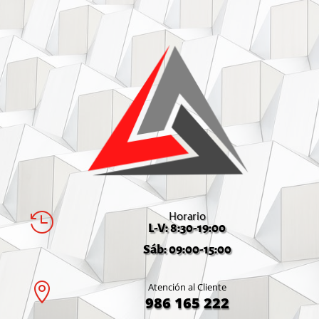
Horario

L-V: 8:30-19:00
Sáb: 09:00-15:00

Atención al Cliente
986 165 222