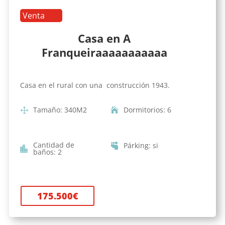
Venta
Casa en A
Franqueiraaaaaaaaaaa
Casa en el rural con una construcción 1943.
Tamaño
:
340
M2
Dormitorios
:
6
Cantidad de
Párking
:
si
baños
:
2
175.500
€