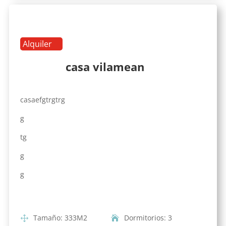
Alquiler
casa vilamean
casaefgtrgtrg
g
tg
g
g
Tamaño
:
333
M2
Dormitorios
:
3