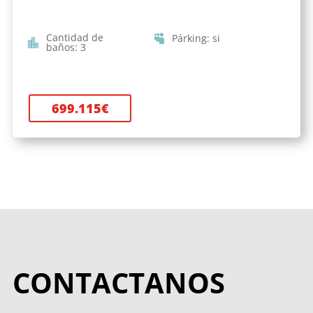
Cantidad de
Párking
:
si
baños
:
3
699.115
€
CONTACTANOS