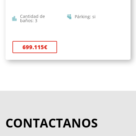
Cantidad de
Párking
:
si
baños
:
3
699.115
€
CONTACTANOS