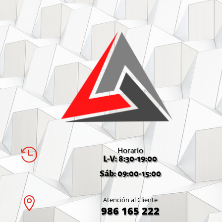
Horario

L-V: 8:30-19:00
Sáb: 09:00-15:00

Atención al Cliente
986 165 222