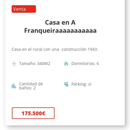
Venta
Casa en A
Franqueiraaaaaaaaaaa
Casa en el rural con una construcción 1943.
Tamaño
:
340
M2
Dormitorios
:
6
Cantidad de
Párking
:
si
baños
:
2
175.500
€