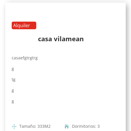
Alquiler
casa vilamean
casaefgtrgtrg
g
tg
g
g
Tamaño
:
333
M2
Dormitorios
:
3