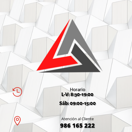
Horario

L-V: 8:30-19:00
Sáb: 09:00-15:00

Atención al Cliente
986 165 222