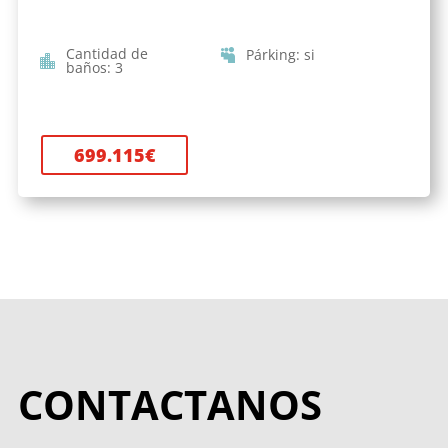
Cantidad de
Párking
:
si
baños
:
3
699.115
€
CONTACTANOS