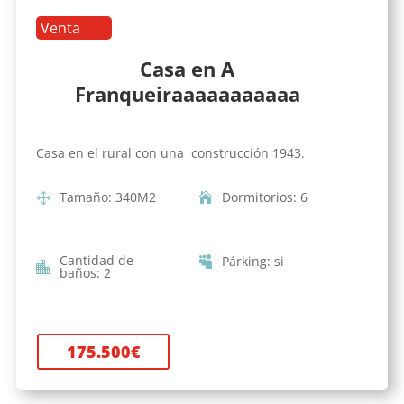
Venta
Casa en A
Franqueiraaaaaaaaaaa
Casa en el rural con una construcción 1943.
Tamaño
:
340
M2
Dormitorios
:
6
Cantidad de
Párking
:
si
baños
:
2
175.500
€