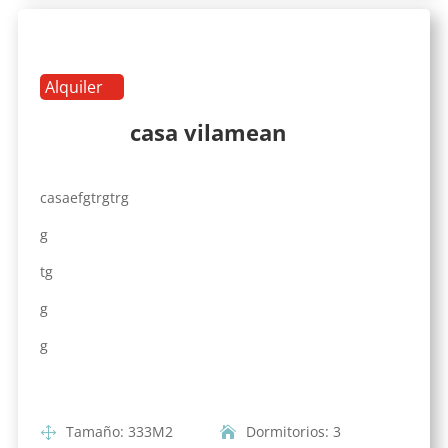
Alquiler
casa vilamean
casaefgtrgtrg
g
tg
g
g
Tamaño
:
333
M2
Dormitorios
:
3