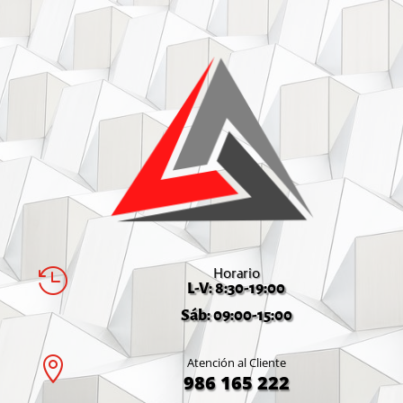
Horario

L-V: 8:30-19:00
Sáb: 09:00-15:00

Atención al Cliente
986 165 222