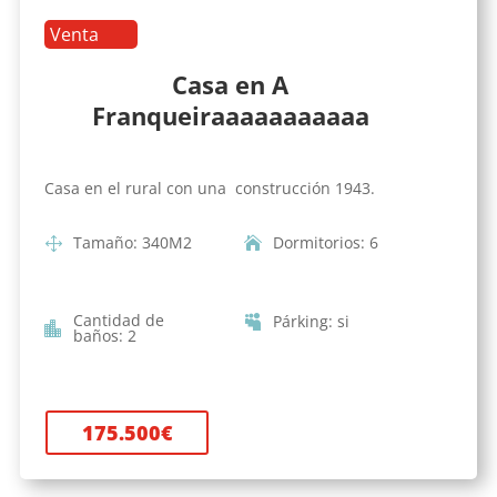
Venta
Casa en A
Franqueiraaaaaaaaaaa
Casa en el rural con una construcción 1943.
Tamaño
:
340
M2
Dormitorios
:
6
Cantidad de
Párking
:
si
baños
:
2
175.500
€