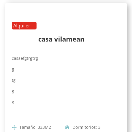
Alquiler
casa vilamean
casaefgtrgtrg
g
tg
g
g
Tamaño
:
333
M2
Dormitorios
:
3