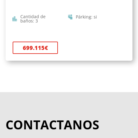
Cantidad de
Párking
:
si
baños
:
3
699.115
€
CONTACTANOS