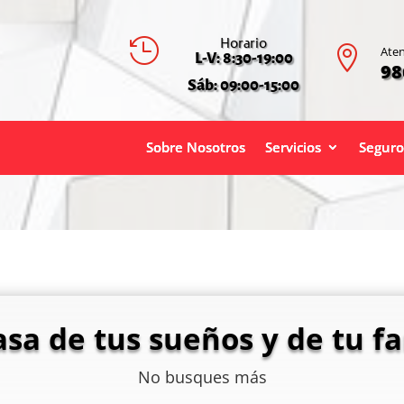
Horario


Aten
L-V: 8:30-19:00
98
Sáb: 09:00-15:00
Sobre Nosotros
Servicios
Seguro
asa de tus sueños y de tu fa
No busques más