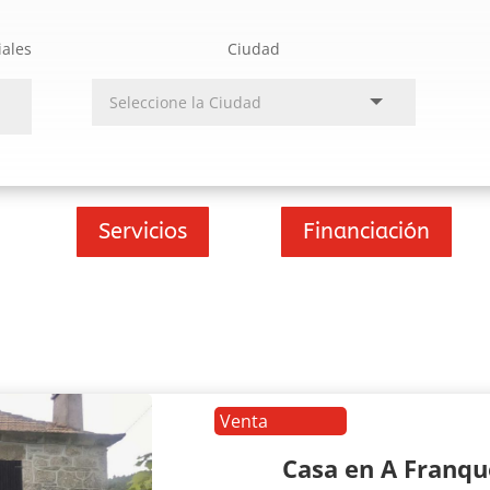
iales
Ciudad
Servicios
Financiación
Venta
Casa en A Franq