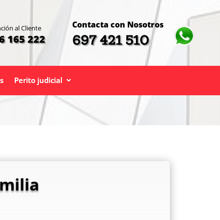
Contacta con Nosotros
ción al Cliente
697 421 510
6 165 222
s
Perito judicial
milia