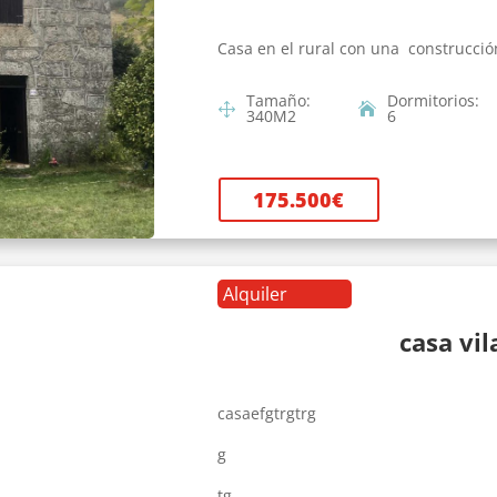
Casa en el rural con una construcció
Tamaño
:
Dormitorios
:
340
M2
6
175.500
€
Alquiler
casa vi
casaefgtrgtrg
g
tg