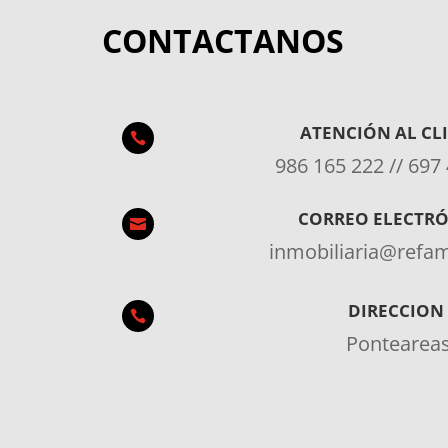
CONTACTANOS
ATENCIÓN AL CL

986 165 222 // 697
CORREO ELECTR

inmobiliaria@ref
DIRECCION

Pontearea