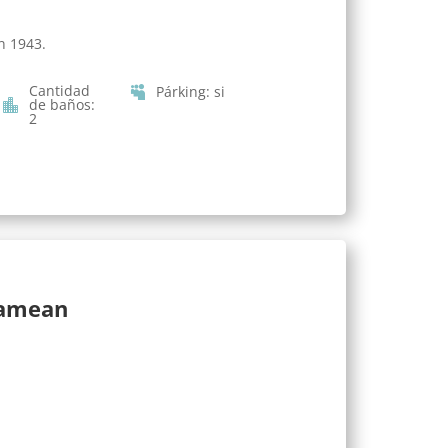
n 1943.
Cantidad
Párking
:
si
de baños
:
2
lamean