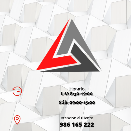
Horario

L-V: 8:30-19:00
Sáb: 09:00-15:00

Atención al Cliente
986 165 222