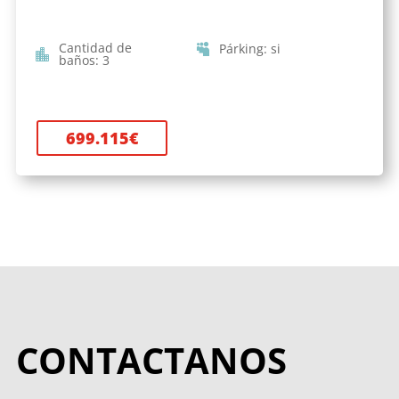
Cantidad de
Párking
:
si
baños
:
3
699.115
€
CONTACTANOS