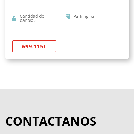
Cantidad de
Párking
:
si
baños
:
3
699.115
€
CONTACTANOS