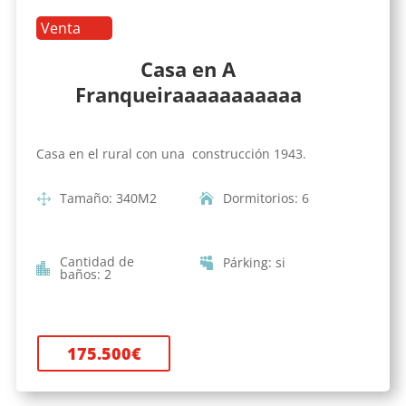
Venta
Casa en A
Franqueiraaaaaaaaaaa
Casa en el rural con una construcción 1943.
Tamaño
:
340
M2
Dormitorios
:
6
Cantidad de
Párking
:
si
baños
:
2
175.500
€