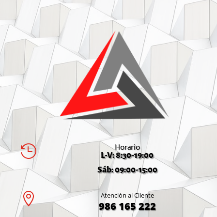
Horario

L-V: 8:30-19:00
Sáb: 09:00-15:00

Atención al Cliente
986 165 222