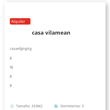
Alquiler
casa vilamean
casaefgtrgtrg
g
tg
g
g
Tamaño
:
333
M2
Dormitorios
:
3