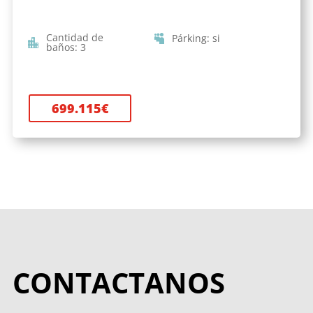
Cantidad de
Párking
:
si
baños
:
3
699.115
€
CONTACTANOS