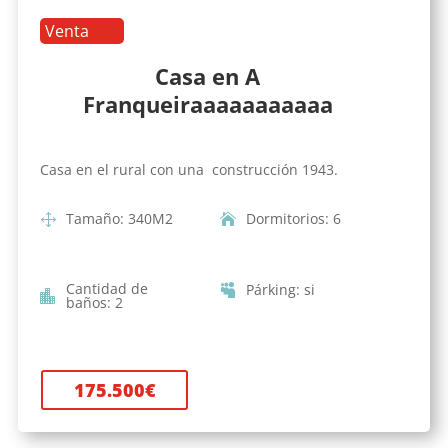
Venta
Casa en A
Franqueiraaaaaaaaaaa
Casa en el rural con una construcción 1943.
Tamaño
:
340
M2
Dormitorios
:
6
Cantidad de
Párking
:
si
baños
:
2
175.500
€