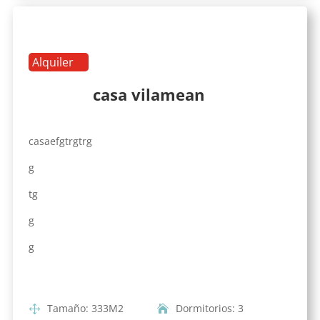
Alquiler
casa vilamean
casaefgtrgtrg
g
tg
g
g
Tamaño
:
333
M2
Dormitorios
:
3