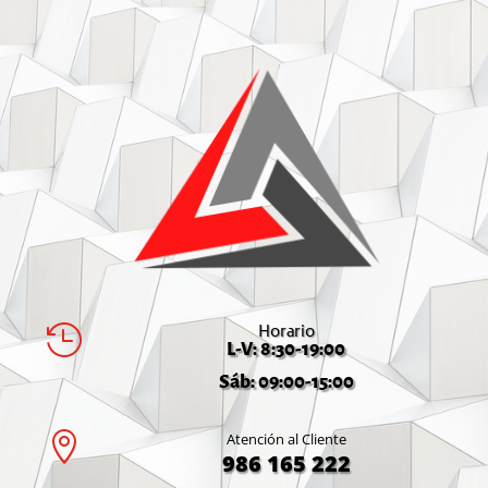
Horario

L-V: 8:30-19:00
Sáb: 09:00-15:00

Atención al Cliente
986 165 222