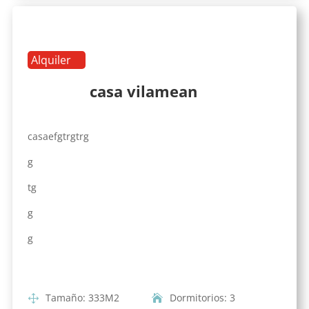
Alquiler
casa vilamean
casaefgtrgtrg
g
tg
g
g
Tamaño
:
333
M2
Dormitorios
:
3