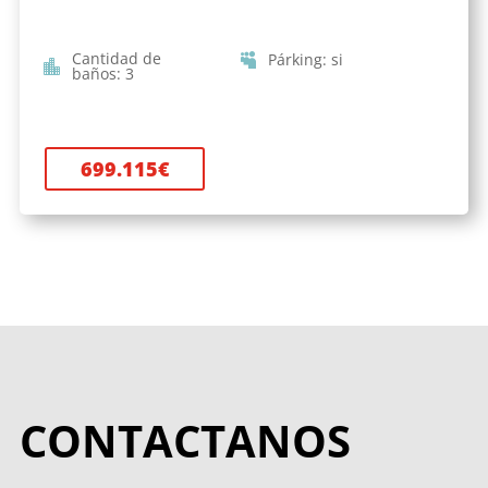
Cantidad de
Párking
:
si
baños
:
3
699.115
€
CONTACTANOS