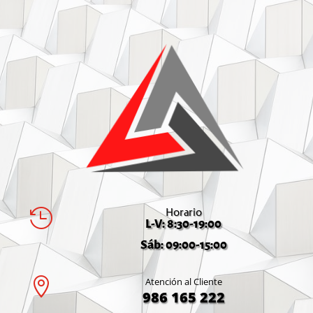
Horario

L-V: 8:30-19:00
Sáb: 09:00-15:00

Atención al Cliente
986 165 222