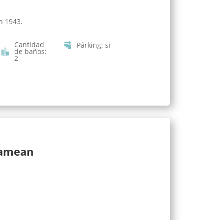
n 1943.
Cantidad
Párking
:
si
de baños
:
2
lamean