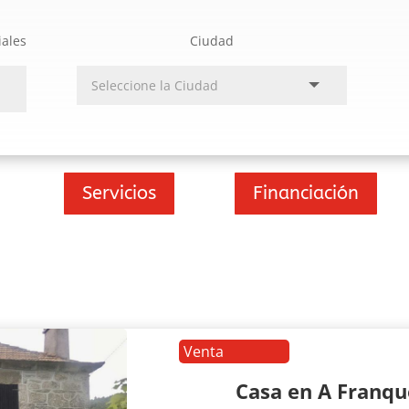
iales
Ciudad
Servicios
Financiación
Venta
Casa en A Franq