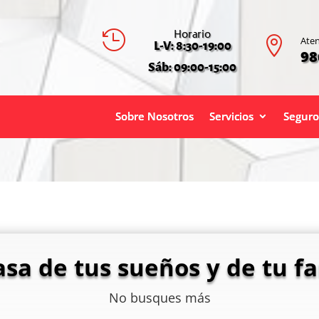
Horario


Aten
L-V: 8:30-19:00
98
Sáb: 09:00-15:00
Sobre Nosotros
Servicios
Seguro
asa de tus sueños y de tu fa
No busques más