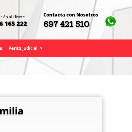
Contacta con Nosotros
ción al Cliente
697 421 510
6 165 222
s
Perito judicial
milia