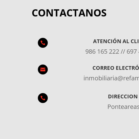
CONTACTANOS
ATENCIÓN AL CL

986 165 222 // 697
CORREO ELECTR

inmobiliaria@ref
DIRECCION

Pontearea