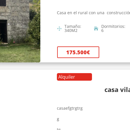
Casa en el rural con una construcció
Tamaño
:
Dormitorios
:
340
M2
6
175.500
€
Alquiler
casa vi
casaefgtrgtrg
g
tg