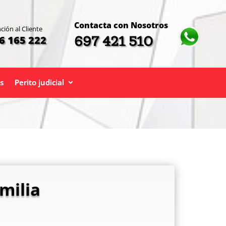
Contacta con Nosotros
ción al Cliente
697 421 510
6 165 222
s
Perito judicial
milia