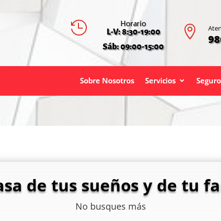
Horario


Aten
L-V: 8:30-19:00
98
Sáb: 09:00-15:00
Sobre Nosotros
Servicios
Seguro
asa de tus sueños y de tu fa
No busques más