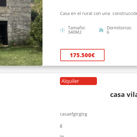
Casa en el rural con una construcció
Tamaño
:
Dormitorios
:
340
M2
6
175.500
€
Alquiler
casa vi
casaefgtrgtrg
g
tg