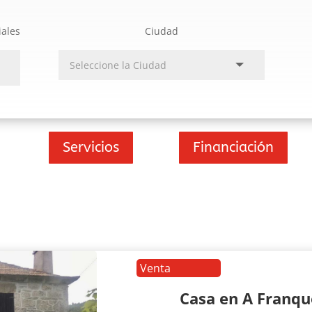
iales
Ciudad
Servicios
Financiación
Venta
Casa en A Franq