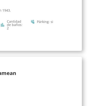
n 1943.
Cantidad
Párking
:
si
de baños
:
2
lamean