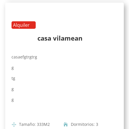
Alquiler
casa vilamean
casaefgtrgtrg
g
tg
g
g
Tamaño
:
333
M2
Dormitorios
:
3