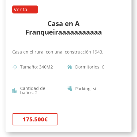
Venta
Casa en A
Franqueiraaaaaaaaaaa
Casa en el rural con una construcción 1943.
Tamaño
:
340
M2
Dormitorios
:
6
Cantidad de
Párking
:
si
baños
:
2
175.500
€