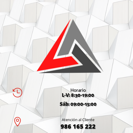
Horario

L-V: 8:30-19:00
Sáb: 09:00-15:00

Atención al Cliente
986 165 222