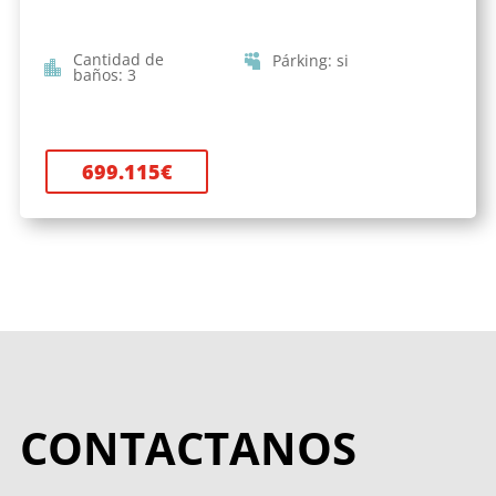
Cantidad de
Párking
:
si
baños
:
3
699.115
€
CONTACTANOS