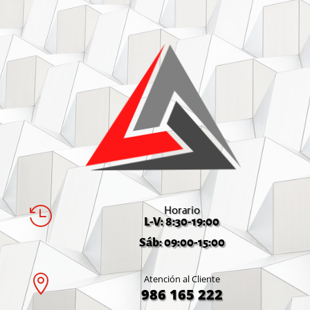
Horario

L-V: 8:30-19:00
Sáb: 09:00-15:00

Atención al Cliente
986 165 222