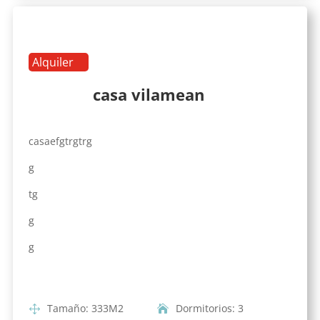
Alquiler
casa vilamean
casaefgtrgtrg
g
tg
g
g
Tamaño
:
333
M2
Dormitorios
:
3