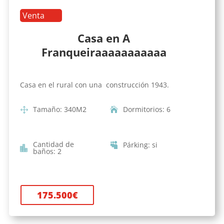
Venta
Casa en A
Franqueiraaaaaaaaaaa
Casa en el rural con una construcción 1943.
Tamaño
:
340
M2
Dormitorios
:
6
Cantidad de
Párking
:
si
baños
:
2
175.500
€