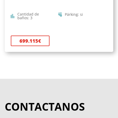
Cantidad de
Párking
:
si
baños
:
3
699.115
€
CONTACTANOS