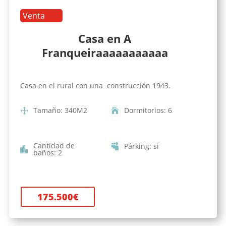
Venta
Casa en A
Franqueiraaaaaaaaaaa
Casa en el rural con una construcción 1943.
Tamaño
:
340
M2
Dormitorios
:
6
Cantidad de
Párking
:
si
baños
:
2
175.500
€