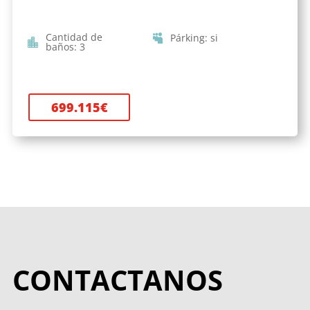
Cantidad de
Párking
:
si
baños
:
3
699.115
€
CONTACTANOS