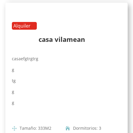
Alquiler
casa vilamean
casaefgtrgtrg
g
tg
g
g
Tamaño
:
333
M2
Dormitorios
:
3