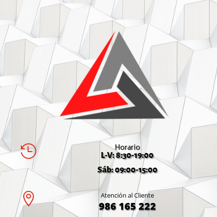
Horario

L-V: 8:30-19:00
Sáb: 09:00-15:00

Atención al Cliente
986 165 222