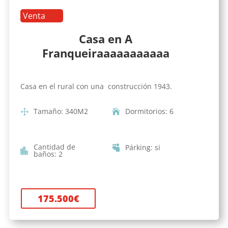
Venta
Casa en A
Franqueiraaaaaaaaaaa
Casa en el rural con una construcción 1943.
Tamaño
:
340
M2
Dormitorios
:
6
Cantidad de
Párking
:
si
baños
:
2
175.500
€