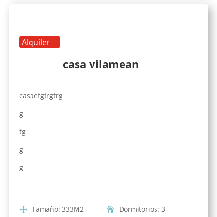
Alquiler
casa vilamean
casaefgtrgtrg
g
tg
g
g
Tamaño
:
333
M2
Dormitorios
:
3