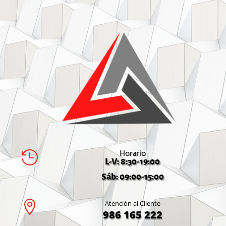
Horario

L-V: 8:30-19:00
Sáb: 09:00-15:00

Atención al Cliente
986 165 222