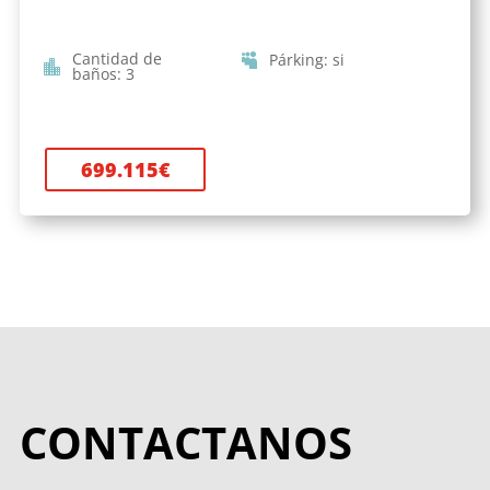
Cantidad de
Párking
:
si
baños
:
3
699.115
€
CONTACTANOS