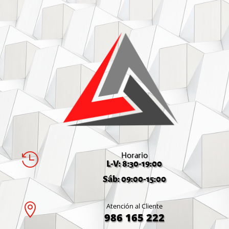
Horario

L-V: 8:30-19:00
Sáb: 09:00-15:00

Atención al Cliente
986 165 222