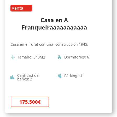
Venta
Casa en A
Franqueiraaaaaaaaaaa
Casa en el rural con una construcción 1943.
Tamaño
:
340
M2
Dormitorios
:
6
Cantidad de
Párking
:
si
baños
:
2
175.500
€