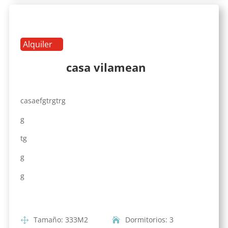
Alquiler
casa vilamean
casaefgtrgtrg
g
tg
g
g
Tamaño
:
333
M2
Dormitorios
:
3