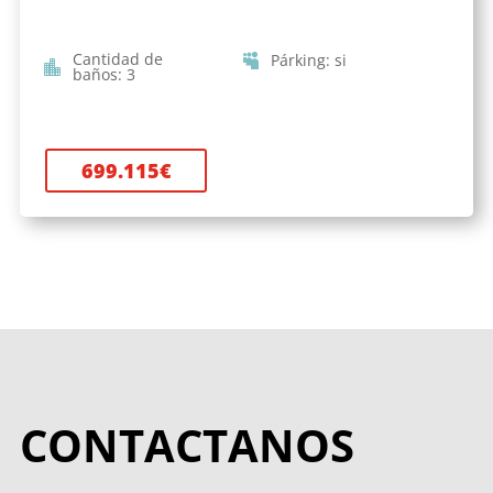
Cantidad de
Párking
:
si
baños
:
3
699.115
€
CONTACTANOS