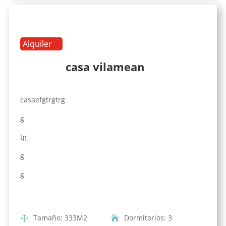
Alquiler
casa vilamean
casaefgtrgtrg
g
tg
g
g
Tamaño
:
333
M2
Dormitorios
:
3