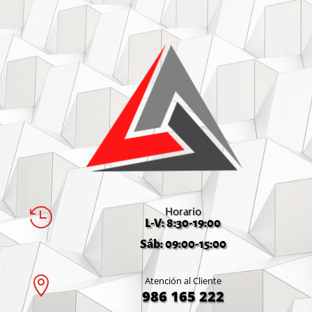
Horario

L-V: 8:30-19:00
Sáb: 09:00-15:00

Atención al Cliente
986 165 222