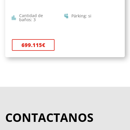
Cantidad de
Párking
:
si
baños
:
3
699.115
€
CONTACTANOS