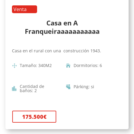
Venta
Casa en A
Franqueiraaaaaaaaaaa
Casa en el rural con una construcción 1943.
Tamaño
:
340
M2
Dormitorios
:
6
Cantidad de
Párking
:
si
baños
:
2
175.500
€