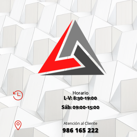
Horario

L-V: 8:30-19:00
Sáb: 09:00-15:00

Atención al Cliente
986 165 222