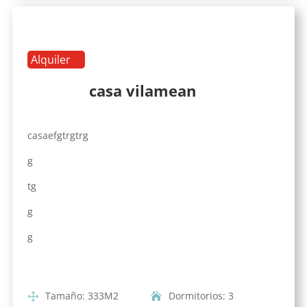
Alquiler
casa vilamean
casaefgtrgtrg
g
tg
g
g
Tamaño
:
333
M2
Dormitorios
:
3