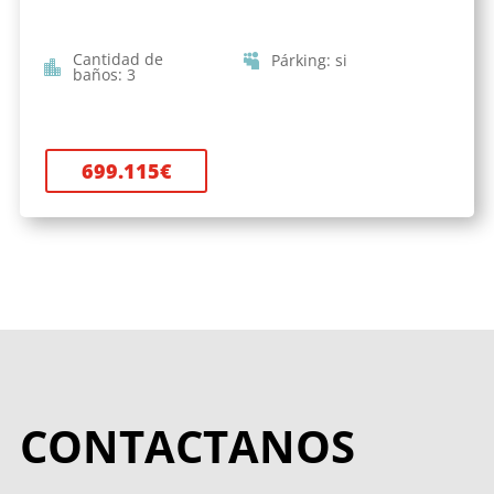
Cantidad de
Párking
:
si
baños
:
3
699.115
€
CONTACTANOS