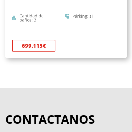
Cantidad de
Párking
:
si
baños
:
3
699.115
€
CONTACTANOS