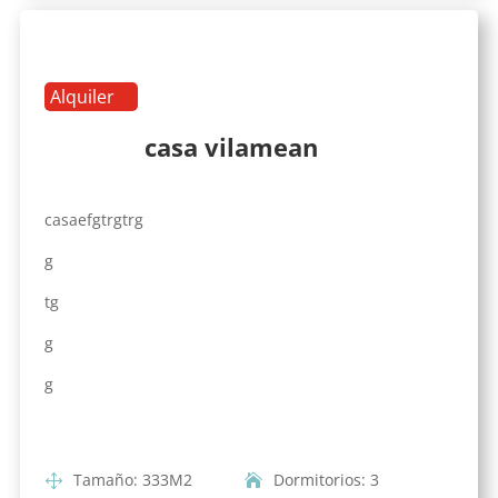
Alquiler
casa vilamean
casaefgtrgtrg
g
tg
g
g
Tamaño
:
333
M2
Dormitorios
:
3