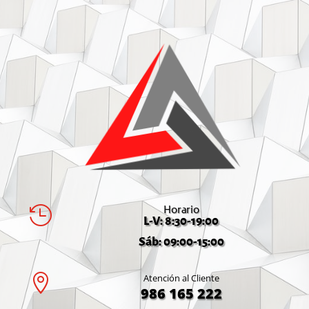
Horario

L-V: 8:30-19:00
Sáb: 09:00-15:00

Atención al Cliente
986 165 222