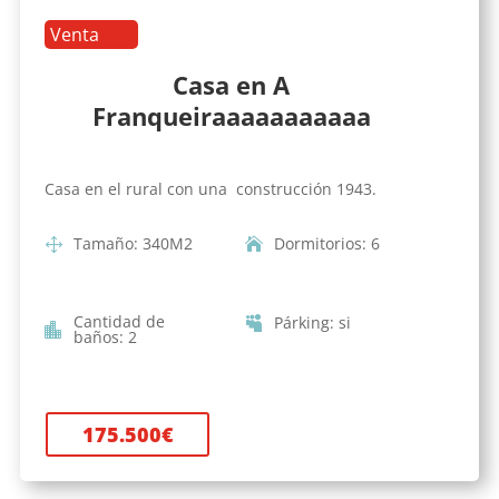
Venta
Casa en A
Franqueiraaaaaaaaaaa
Casa en el rural con una construcción 1943.
Tamaño
:
340
M2
Dormitorios
:
6
Cantidad de
Párking
:
si
baños
:
2
175.500
€