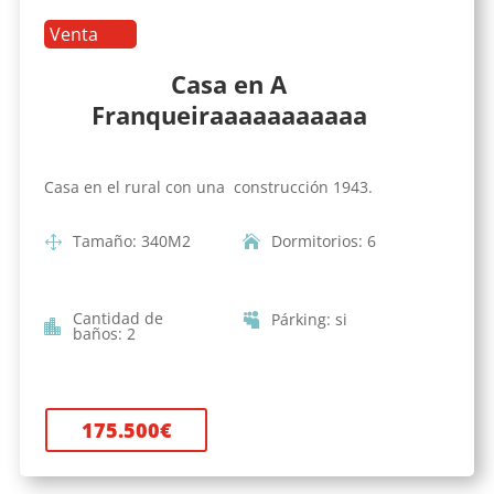
Venta
Casa en A
Franqueiraaaaaaaaaaa
Casa en el rural con una construcción 1943.
Tamaño
:
340
M2
Dormitorios
:
6
Cantidad de
Párking
:
si
baños
:
2
175.500
€