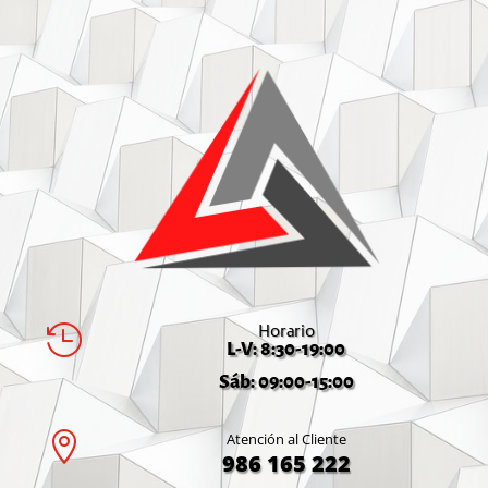
Horario

L-V: 8:30-19:00
Sáb: 09:00-15:00

Atención al Cliente
986 165 222