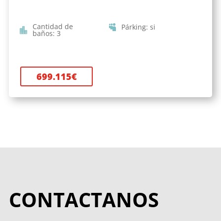
Cantidad de
Párking
:
si
baños
:
3
699.115
€
CONTACTANOS