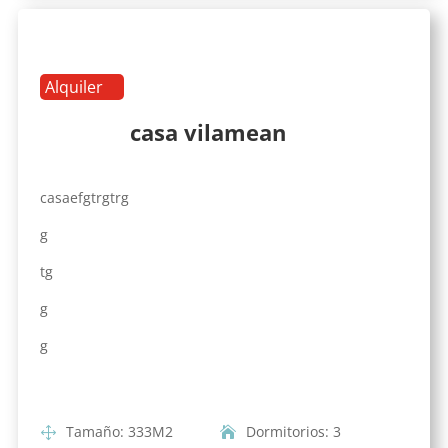
Alquiler
casa vilamean
casaefgtrgtrg
g
tg
g
g
Tamaño
:
333
M2
Dormitorios
:
3