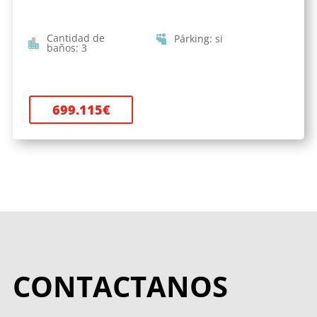
Cantidad de
Párking
:
si
baños
:
3
699.115
€
CONTACTANOS