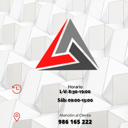
Horario

L-V: 8:30-19:00
Sáb: 09:00-15:00

Atención al Cliente
986 165 222