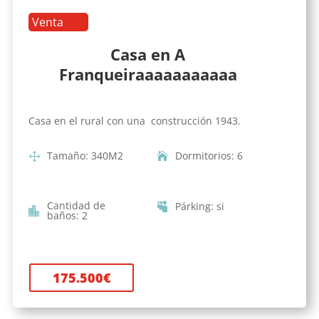
Venta
Casa en A
Franqueiraaaaaaaaaaa
Casa en el rural con una construcción 1943.
Tamaño
:
340
M2
Dormitorios
:
6
Cantidad de
Párking
:
si
baños
:
2
175.500
€