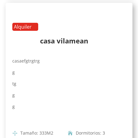
Alquiler
casa vilamean
casaefgtrgtrg
g
tg
g
g
Tamaño
:
333
M2
Dormitorios
:
3