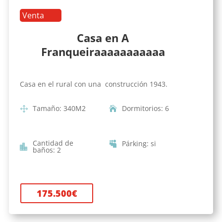
Venta
Casa en A
Franqueiraaaaaaaaaaa
Casa en el rural con una construcción 1943.
Tamaño
:
340
M2
Dormitorios
:
6
Cantidad de
Párking
:
si
baños
:
2
175.500
€