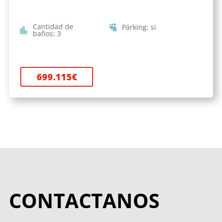
Cantidad de
Párking
:
si
baños
:
3
699.115
€
CONTACTANOS