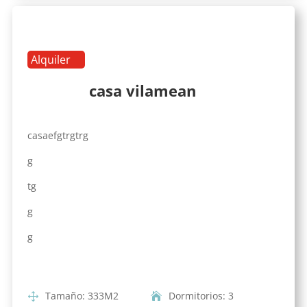
Alquiler
casa vilamean
casaefgtrgtrg
g
tg
g
g
Tamaño
:
333
M2
Dormitorios
:
3