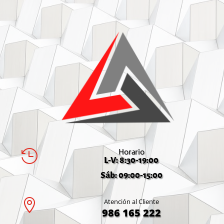
Horario

L-V: 8:30-19:00
Sáb: 09:00-15:00

Atención al Cliente
986 165 222