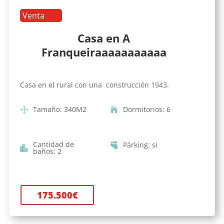
Venta
Casa en A
Franqueiraaaaaaaaaaa
Casa en el rural con una construcción 1943.
Tamaño
:
340
M2
Dormitorios
:
6
Cantidad de
Párking
:
si
baños
:
2
175.500
€