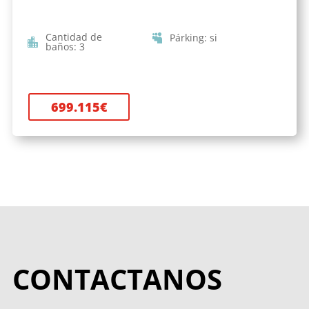
Cantidad de
Párking
:
si
baños
:
3
699.115
€
CONTACTANOS