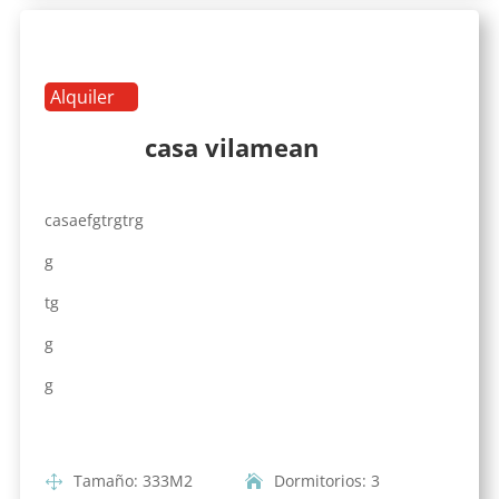
Alquiler
casa vilamean
casaefgtrgtrg
g
tg
g
g
Tamaño
:
333
M2
Dormitorios
:
3