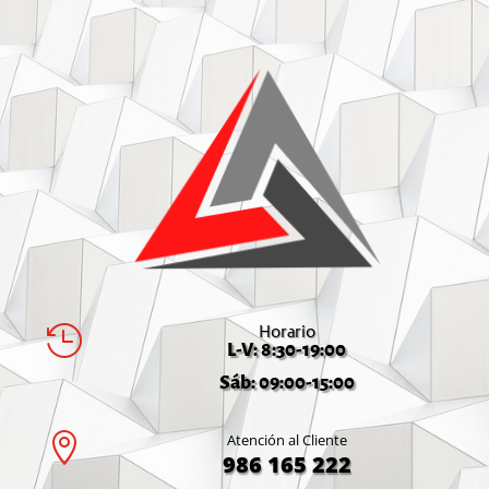
Horario

L-V: 8:30-19:00
Sáb: 09:00-15:00

Atención al Cliente
986 165 222