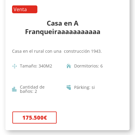
Venta
Casa en A
Franqueiraaaaaaaaaaa
Casa en el rural con una construcción 1943.
Tamaño
:
340
M2
Dormitorios
:
6
Cantidad de
Párking
:
si
baños
:
2
175.500
€