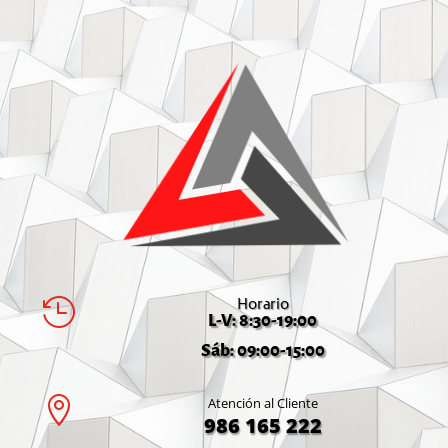
Horario

L-V: 8:30-19:00
Sáb: 09:00-15:00

Atención al Cliente
986 165 222