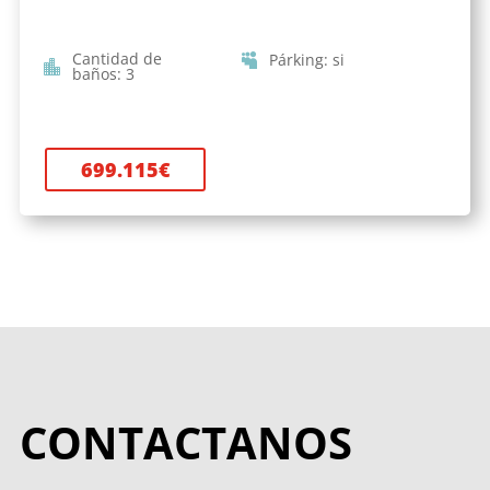
Cantidad de
Párking
:
si
baños
:
3
699.115
€
CONTACTANOS