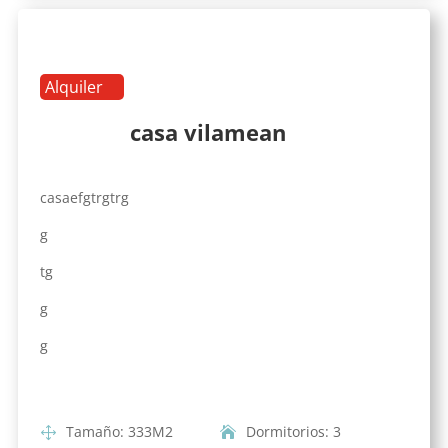
Alquiler
casa vilamean
casaefgtrgtrg
g
tg
g
g
Tamaño
:
333
M2
Dormitorios
:
3