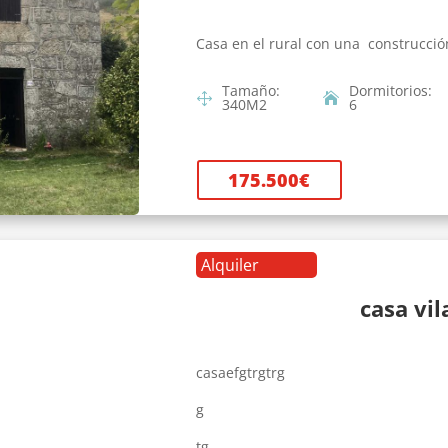
Casa en el rural con una construcció
Tamaño
:
Dormitorios
:
340
M2
6
175.500
€
Alquiler
casa vi
casaefgtrgtrg
g
tg