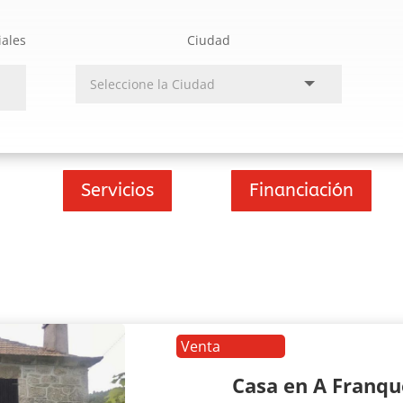
iales
Ciudad
Servicios
Financiación
Venta
Casa en A Franq