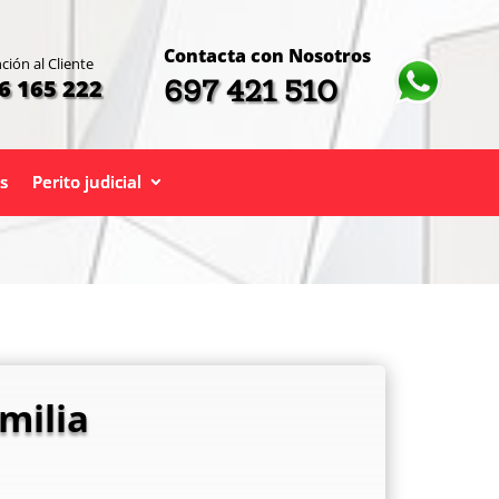
Contacta con Nosotros
ción al Cliente
697 421 510
6 165 222
s
Perito judicial
milia