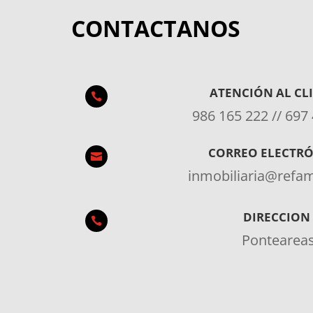
CONTACTANOS
ATENCIÓN AL CL

986 165 222 // 697
CORREO ELECTR

inmobiliaria@ref
DIRECCION

Pontearea