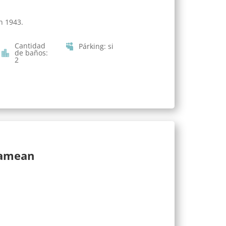
n 1943.
Cantidad
Párking
:
si
de baños
:
2
lamean