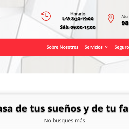
Horario


Aten
L-V: 8:30-19:00
98
Sáb: 09:00-15:00
Sobre Nosotros
Servicios
Seguro
asa de tus sueños y de tu fa
No busques más