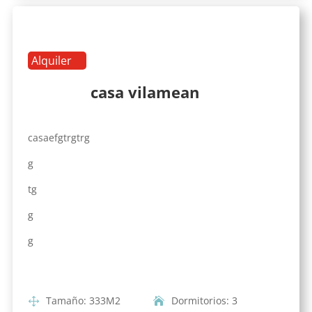
Alquiler
casa vilamean
casaefgtrgtrg
g
tg
g
g
Tamaño
:
333
M2
Dormitorios
:
3