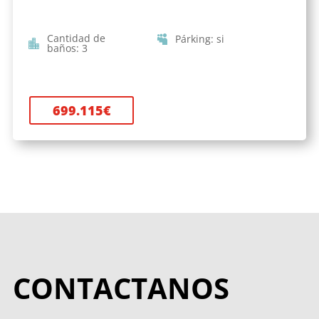
Cantidad de
Párking
:
si
baños
:
3
699.115
€
CONTACTANOS