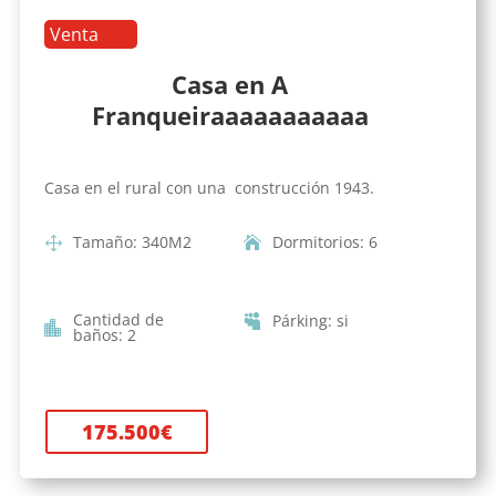
Venta
Casa en A
Franqueiraaaaaaaaaaa
Casa en el rural con una construcción 1943.
Tamaño
:
340
M2
Dormitorios
:
6
Cantidad de
Párking
:
si
baños
:
2
175.500
€