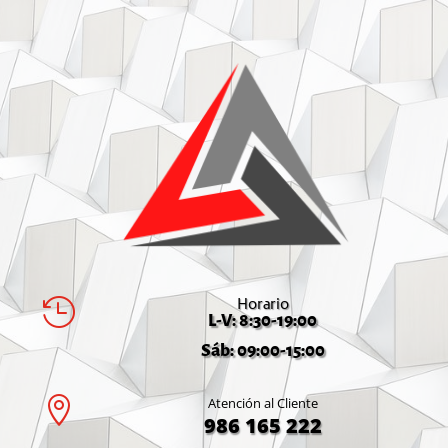
Horario

L-V: 8:30-19:00
Sáb: 09:00-15:00

Atención al Cliente
986 165 222