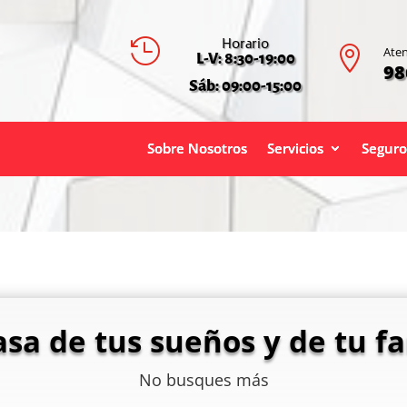
Horario


Aten
L-V: 8:30-19:00
98
Sáb: 09:00-15:00
Sobre Nosotros
Servicios
Seguro
asa de tus sueños y de tu fa
No busques más