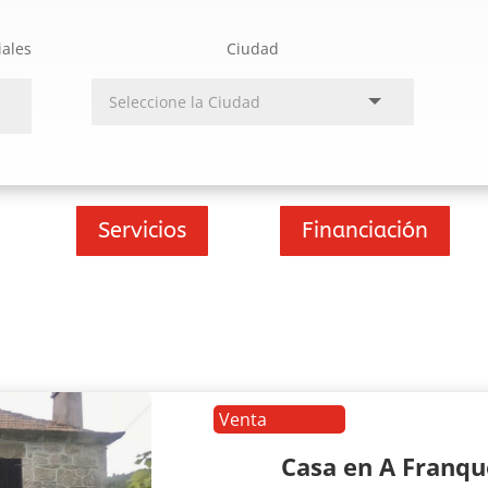
iales
Ciudad
Servicios
Financiación
Venta
Casa en A Franq