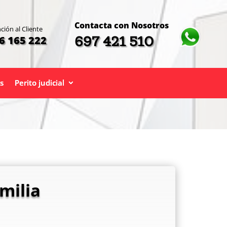
Contacta con Nosotros
ción al Cliente
697 421 510
6 165 222
s
Perito judicial
milia