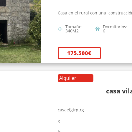
Casa en el rural con una construcció
Tamaño
:
Dormitorios
:
340
M2
6
175.500
€
Alquiler
casa vi
casaefgtrgtrg
g
tg