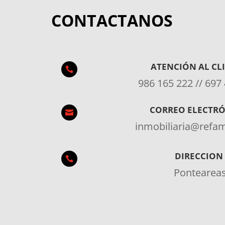
CONTACTANOS
ATENCIÓN AL CL

986 165 222 // 697
CORREO ELECTR

inmobiliaria@ref
DIRECCION

Pontearea