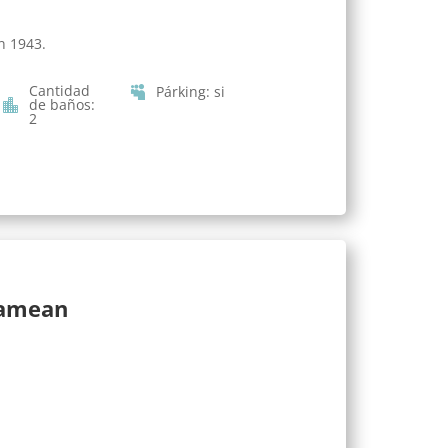
n 1943.
Cantidad
Párking
:
si
de baños
:
2
lamean