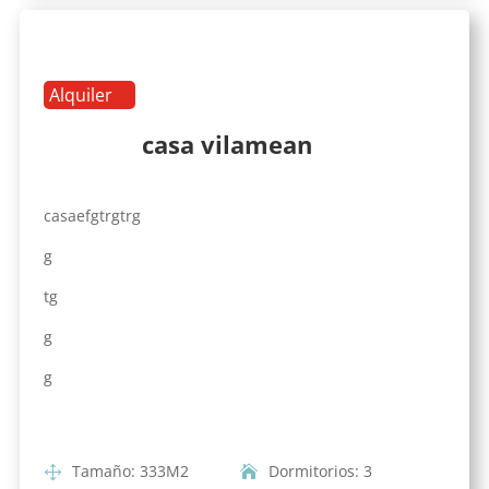
Alquiler
casa vilamean
casaefgtrgtrg
g
tg
g
g
Tamaño
:
333
M2
Dormitorios
:
3