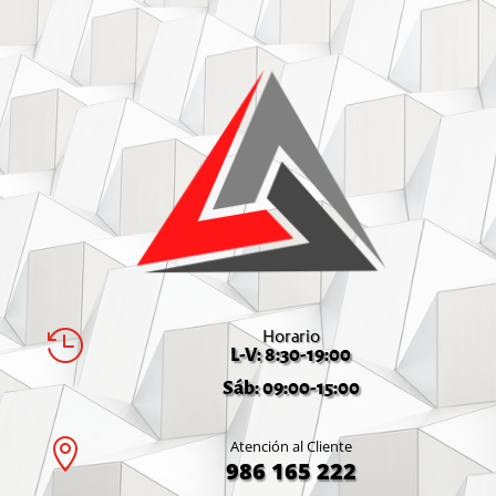
Horario

L-V: 8:30-19:00
Sáb: 09:00-15:00

Atención al Cliente
986 165 222