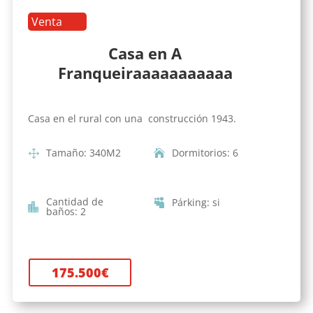
Venta
Casa en A
Franqueiraaaaaaaaaaa
Casa en el rural con una construcción 1943.
Tamaño
:
340
M2
Dormitorios
:
6
Cantidad de
Párking
:
si
baños
:
2
175.500
€