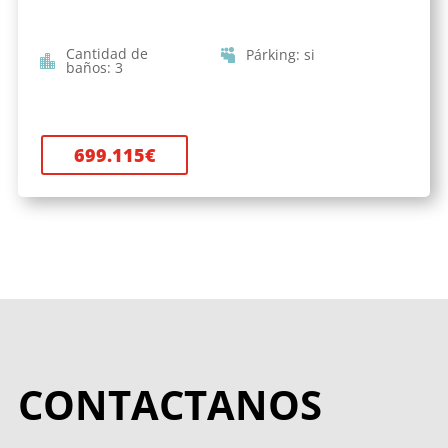
Cantidad de
Párking
:
si
baños
:
3
699.115
€
CONTACTANOS