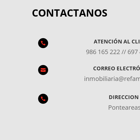
CONTACTANOS
ATENCIÓN AL CL

986 165 222 // 697
CORREO ELECTR

inmobiliaria@ref
DIRECCION

Pontearea