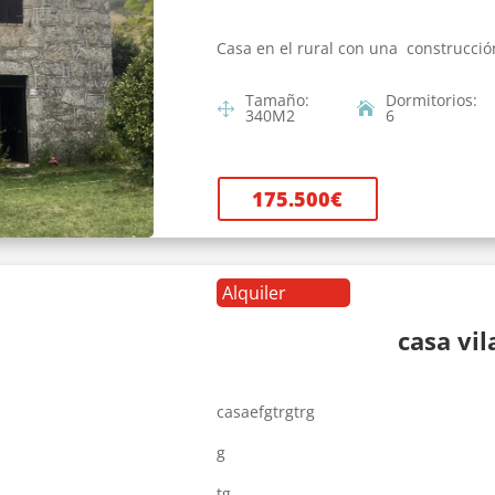
Casa en el rural con una construcció
Tamaño
:
Dormitorios
:
340
M2
6
175.500
€
Alquiler
casa vi
casaefgtrgtrg
g
tg