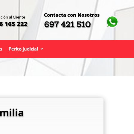
Contacta con Nosotros
ción al Cliente
697 421 510
6 165 222
s
Perito judicial
milia