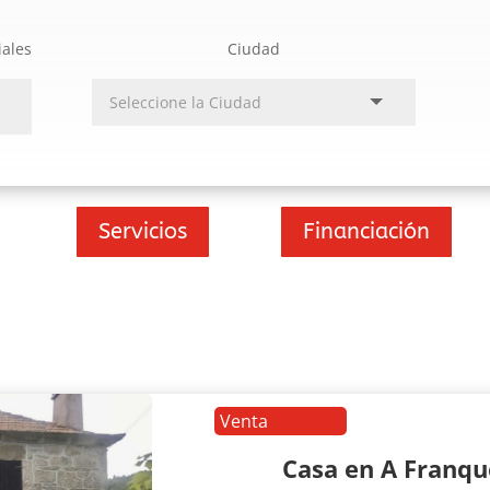
iales
Ciudad
Servicios
Financiación
Venta
Casa en A Franq