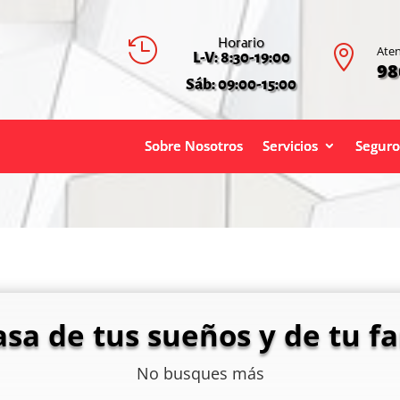
Horario


Aten
L-V: 8:30-19:00
98
Sáb: 09:00-15:00
Sobre Nosotros
Servicios
Seguro
asa de tus sueños y de tu fa
No busques más