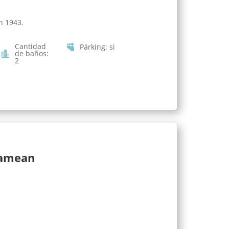
n 1943.
Cantidad
Párking
:
si
de baños
:
2
lamean