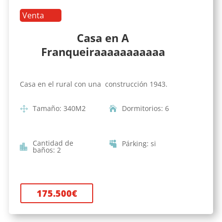
Venta
Casa en A
Franqueiraaaaaaaaaaa
Casa en el rural con una construcción 1943.
Tamaño
:
340
M2
Dormitorios
:
6
Cantidad de
Párking
:
si
baños
:
2
175.500
€