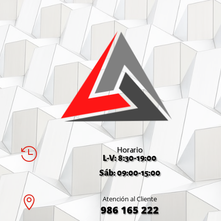
Horario

L-V: 8:30-19:00
Sáb: 09:00-15:00

Atención al Cliente
986 165 222