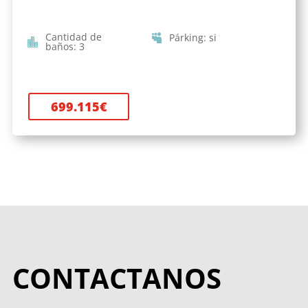
Cantidad de
Párking
:
si
baños
:
3
699.115
€
CONTACTANOS