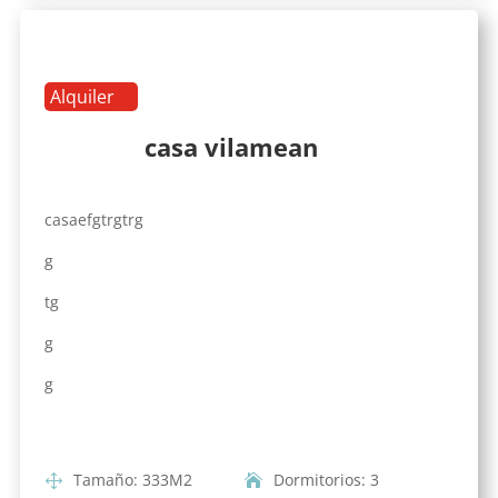
Alquiler
casa vilamean
casaefgtrgtrg
g
tg
g
g
Tamaño
:
333
M2
Dormitorios
:
3