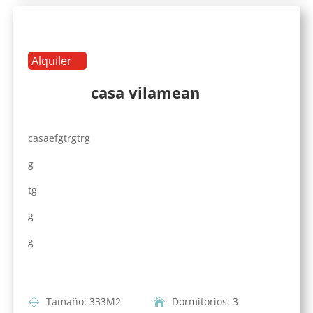
Alquiler
casa vilamean
casaefgtrgtrg
g
tg
g
g
Tamaño
:
333
M2
Dormitorios
:
3