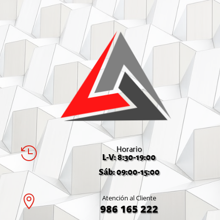
Horario

L-V: 8:30-19:00
Sáb: 09:00-15:00

Atención al Cliente
986 165 222