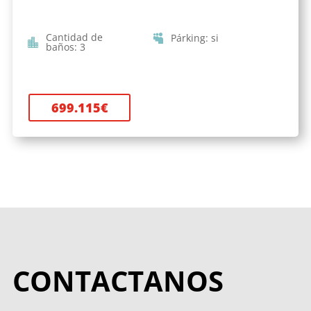
Cantidad de
Párking
:
si
baños
:
3
699.115
€
CONTACTANOS