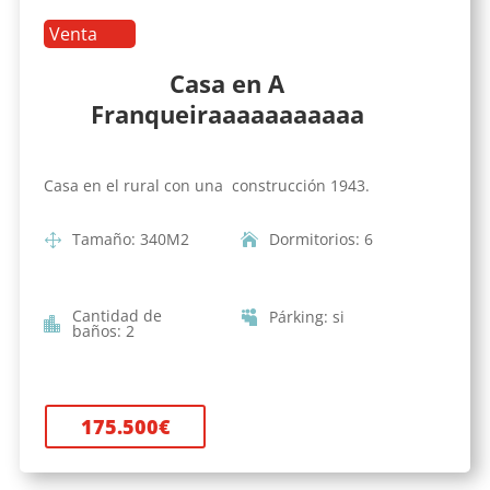
Venta
Casa en A
Franqueiraaaaaaaaaaa
Casa en el rural con una construcción 1943.
Tamaño
:
340
M2
Dormitorios
:
6
Cantidad de
Párking
:
si
baños
:
2
175.500
€