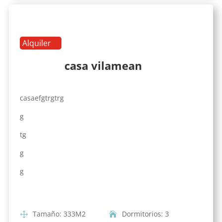
Alquiler
casa vilamean
casaefgtrgtrg
g
tg
g
g
Tamaño
:
333
M2
Dormitorios
:
3