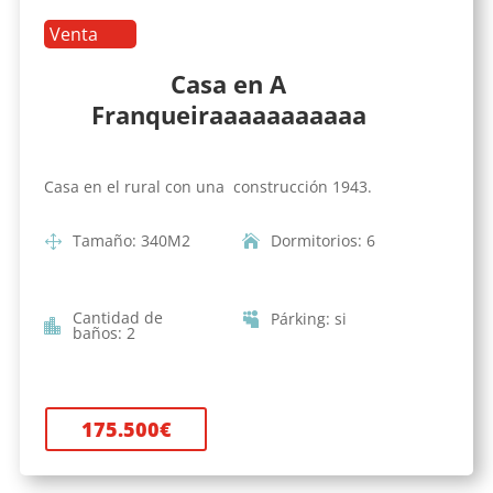
Venta
Casa en A
Franqueiraaaaaaaaaaa
Casa en el rural con una construcción 1943.
Tamaño
:
340
M2
Dormitorios
:
6
Cantidad de
Párking
:
si
baños
:
2
175.500
€