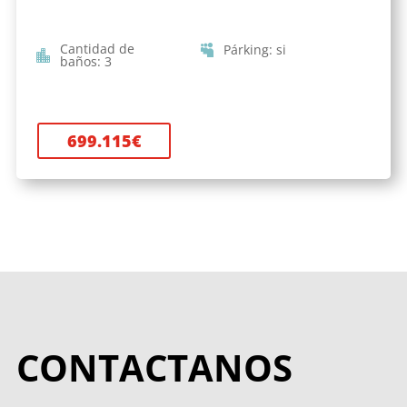
Cantidad de
Párking
:
si
baños
:
3
699.115
€
CONTACTANOS