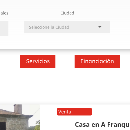
iales
Ciudad
Servicios
Financiación
Venta
Casa en A Franq