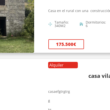
Casa en el rural con una construcció
Tamaño
:
Dormitorios
:
340
M2
6
175.500
€
Alquiler
casa vi
casaefgtrgtrg
g
tg