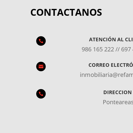
CONTACTANOS
ATENCIÓN AL CL

986 165 222 // 697
CORREO ELECTR

inmobiliaria@ref
DIRECCION

Pontearea