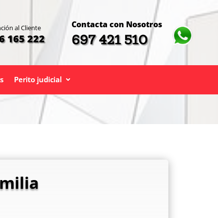
Contacta con Nosotros
ción al Cliente
697 421 510
6 165 222
s
Perito judicial
milia