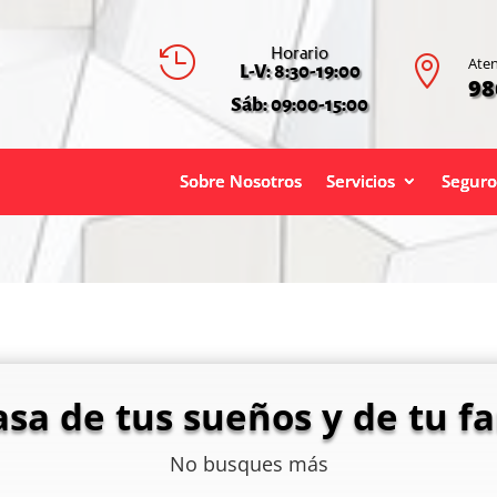
Horario


Aten
L-V: 8:30-19:00
98
Sáb: 09:00-15:00
Sobre Nosotros
Servicios
Seguro
asa de tus sueños y de tu fa
No busques más