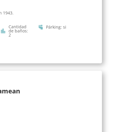
n 1943.
Cantidad
Párking
:
si
de baños
:
2
lamean