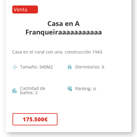
Venta
Casa en A
Franqueiraaaaaaaaaaa
Casa en el rural con una construcción 1943.
Tamaño
:
340
M2
Dormitorios
:
6
Cantidad de
Párking
:
si
baños
:
2
175.500
€