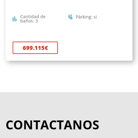
Cantidad de
Párking
:
si
baños
:
3
699.115
€
CONTACTANOS