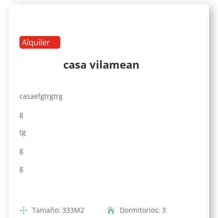
Alquiler
casa vilamean
casaefgtrgtrg
g
tg
g
g
Tamaño
:
333
M2
Dormitorios
:
3