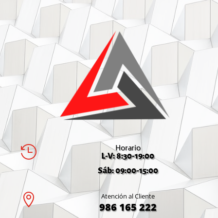
Horario

L-V: 8:30-19:00
Sáb: 09:00-15:00

Atención al Cliente
986 165 222