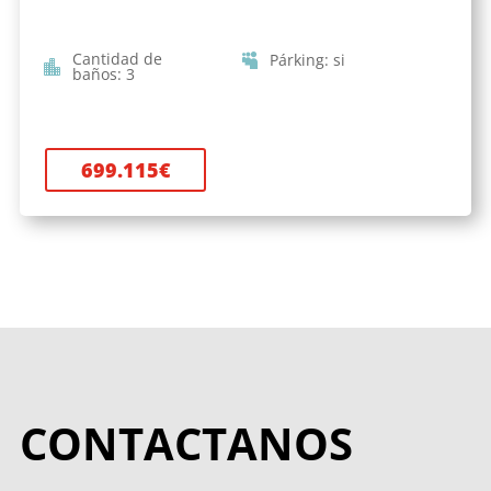
Cantidad de
Párking
:
si
baños
:
3
699.115
€
CONTACTANOS