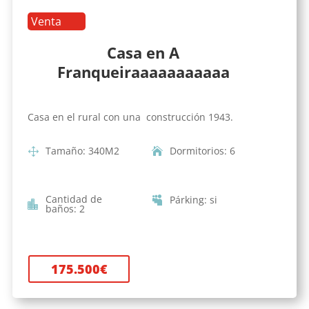
Venta
Casa en A
Franqueiraaaaaaaaaaa
Casa en el rural con una construcción 1943.
Tamaño
:
340
M2
Dormitorios
:
6
Cantidad de
Párking
:
si
baños
:
2
175.500
€