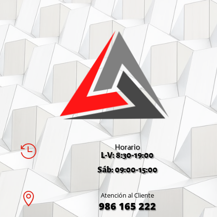
Horario

L-V: 8:30-19:00
Sáb: 09:00-15:00

Atención al Cliente
986 165 222