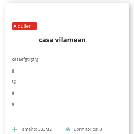
Alquiler
casa vilamean
casaefgtrgtrg
g
tg
g
g
Tamaño
:
333
M2
Dormitorios
:
3