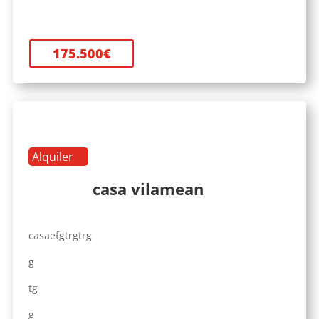
175.500
€
Alquiler
casa vilamean
casaefgtrgtrg
g
tg
g