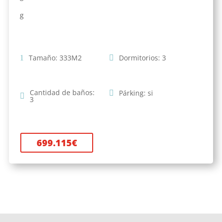
g
Tamaño
:
333
M2
Dormitorios
:
3
Cantidad de baños
:
Párking
:
si
3
699.115
€