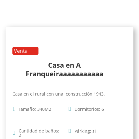
Venta
Casa en A
Franqueiraaaaaaaaaaa
Casa en el rural con una construcción 1943.
Tamaño
:
340
M2
Dormitorios
:
6
Cantidad de baños
:
Párking
:
si
2