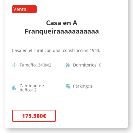
Venta
Casa en A
Franqueiraaaaaaaaaaa
Casa en el rural con una construcción 1943.
Tamaño
:
340
M2
Dormitorios
:
6
Cantidad de
Párking
:
si
baños
:
2
175.500
€