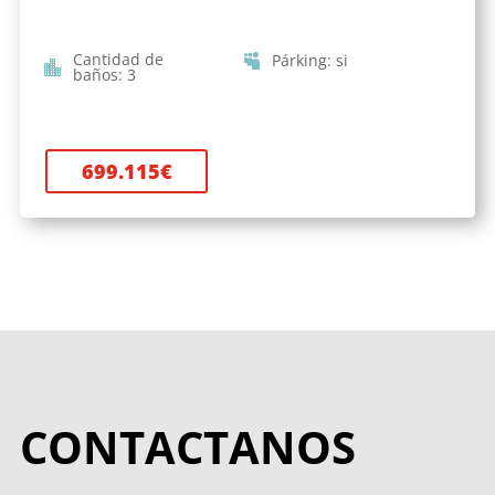
Cantidad de
Párking
:
si
baños
:
3
699.115
€
CONTACTANOS