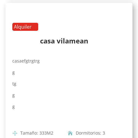
Alquiler
casa vilamean
casaefgtrgtrg
g
tg
g
g
Tamaño
:
333
M2
Dormitorios
:
3