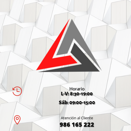
Horario

L-V: 8:30-19:00
Sáb: 09:00-15:00

Atención al Cliente
986 165 222