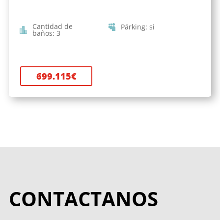
Cantidad de
Párking
:
si
baños
:
3
699.115
€
CONTACTANOS