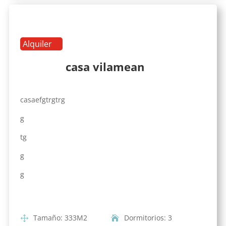
Alquiler
casa vilamean
casaefgtrgtrg
g
tg
g
g
Tamaño
:
333
M2
Dormitorios
:
3