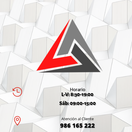
Horario

L-V: 8:30-19:00
Sáb: 09:00-15:00

Atención al Cliente
986 165 222