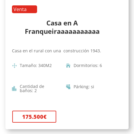
Venta
Casa en A
Franqueiraaaaaaaaaaa
Casa en el rural con una construcción 1943.
Tamaño
:
340
M2
Dormitorios
:
6
Cantidad de
Párking
:
si
baños
:
2
175.500
€