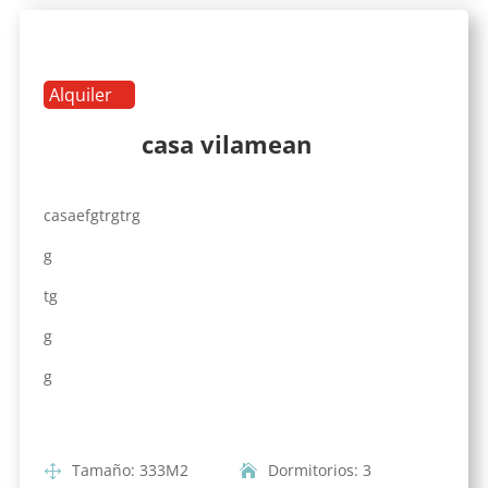
Alquiler
casa vilamean
casaefgtrgtrg
g
tg
g
g
Tamaño
:
333
M2
Dormitorios
:
3