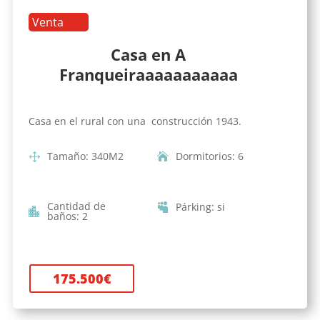
Venta
Casa en A
Franqueiraaaaaaaaaaa
Casa en el rural con una construcción 1943.
Tamaño
:
340
M2
Dormitorios
:
6
Cantidad de
Párking
:
si
baños
:
2
175.500
€