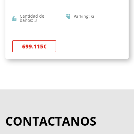
Cantidad de
Párking
:
si
baños
:
3
699.115
€
CONTACTANOS