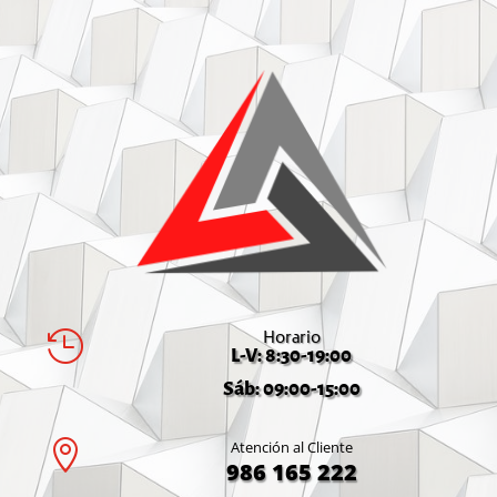
Horario

L-V: 8:30-19:00
Sáb: 09:00-15:00

Atención al Cliente
986 165 222