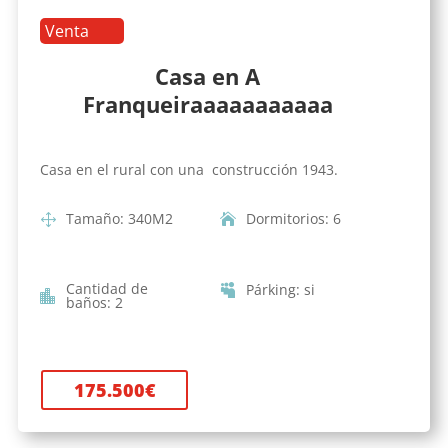
Venta
Casa en A
Franqueiraaaaaaaaaaa
Casa en el rural con una construcción 1943.
Tamaño
:
340
M2
Dormitorios
:
6
Cantidad de
Párking
:
si
baños
:
2
175.500
€