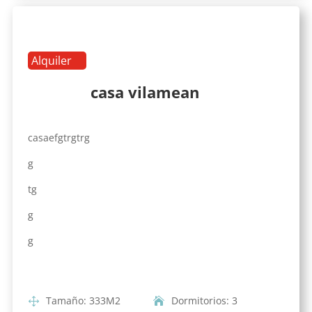
Alquiler
casa vilamean
casaefgtrgtrg
g
tg
g
g
Tamaño
:
333
M2
Dormitorios
:
3