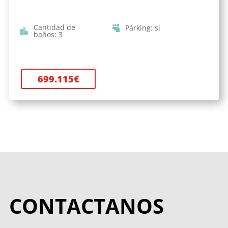
Cantidad de
Párking
:
si
baños
:
3
699.115
€
CONTACTANOS