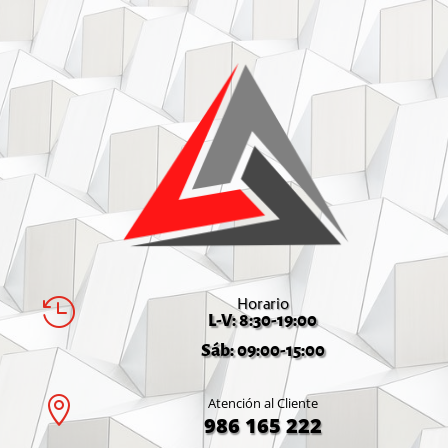
Horario

L-V: 8:30-19:00
Sáb: 09:00-15:00

Atención al Cliente
986 165 222