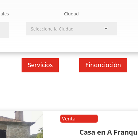
iales
Ciudad
Servicios
Financiación
Venta
Casa en A Franq