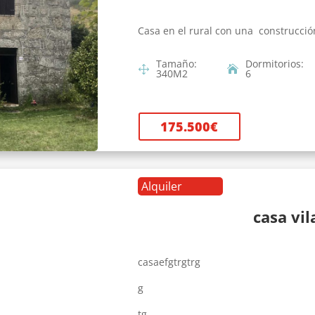
Casa en el rural con una construcció
Tamaño
:
Dormitorios
:
340
M2
6
175.500
€
Alquiler
casa vi
casaefgtrgtrg
g
tg