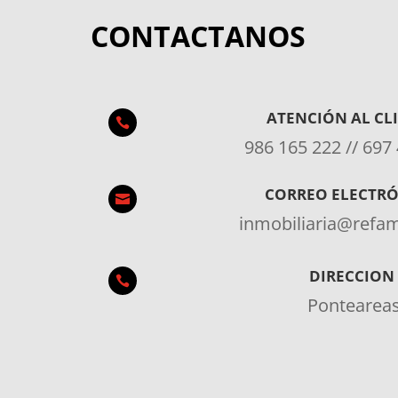
CONTACTANOS
ATENCIÓN AL CL

986 165 222 // 697
CORREO ELECTR

inmobiliaria@ref
DIRECCION

Pontearea