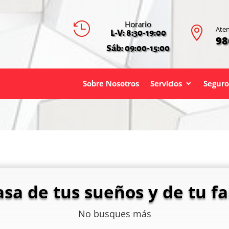
Horario


Aten
L-V: 8:30-19:00
98
Sáb: 09:00-15:00
Sobre Nosotros
Servicios
Seguro
asa de tus sueños y de tu fa
No busques más