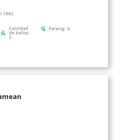
n 1943.
Cantidad
Párking
:
si
de baños
:
2
lamean