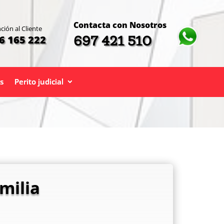
Contacta con Nosotros
ción al Cliente
697 421 510
6 165 222
s
Perito judicial
milia