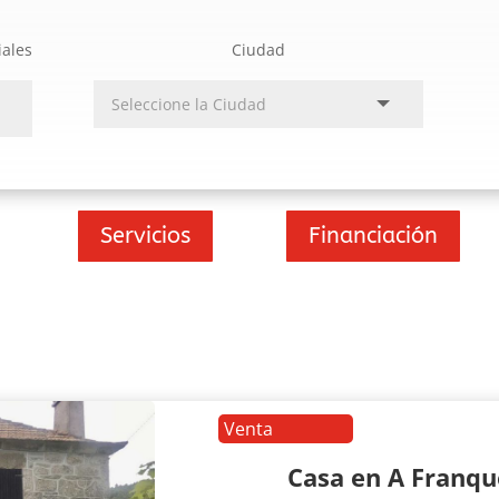
iales
Ciudad
Servicios
Financiación
Venta
Casa en A Franq