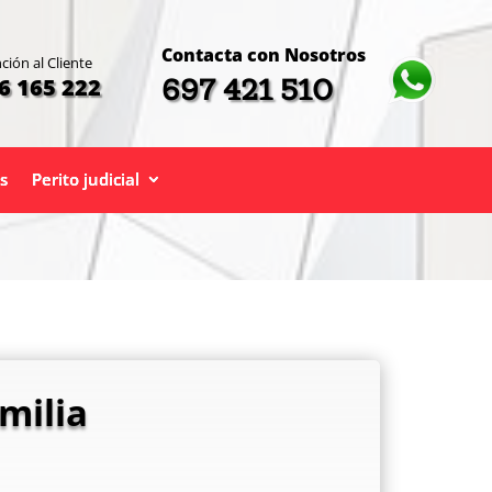
Contacta con Nosotros
ción al Cliente
697 421 510
6 165 222
s
Perito judicial
milia