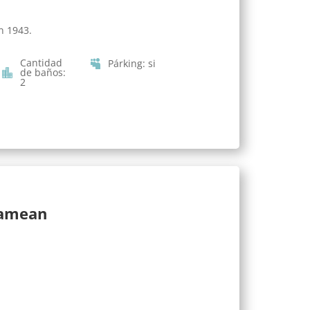
n 1943.
Cantidad
Párking
:
si
de baños
:
2
lamean