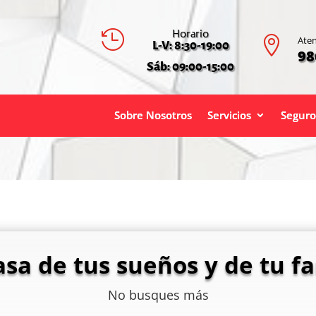
Horario


Aten
L-V: 8:30-19:00
98
Sáb: 09:00-15:00
Sobre Nosotros
Servicios
Seguro
asa de tus sueños y de tu fa
No busques más