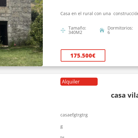
Casa en el rural con una construcció
Tamaño
:
Dormitorios
:
340
M2
6
175.500
€
Alquiler
casa vi
casaefgtrgtrg
g
tg