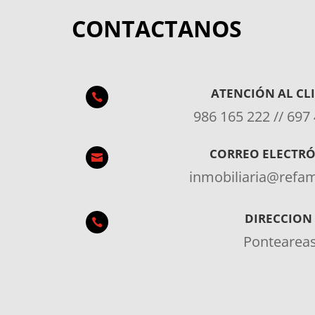
CONTACTANOS
ATENCIÓN AL CL

986 165 222 // 697
CORREO ELECTR

inmobiliaria@ref
DIRECCION

Pontearea